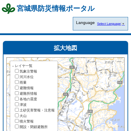
宮城県防災情報ポータル
Language
Select Language
▼
拡大地図
−
レイヤ一覧
気象注警報
河川水位
雨量
避難情報
避難所情報
各地の震度
津波
土砂災害警報・注意報
火山
噴火警報
開設・閉鎖避難所